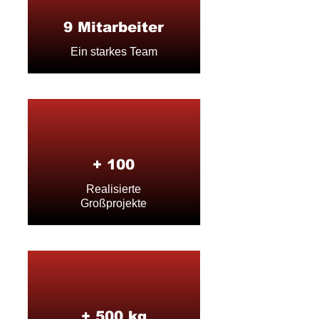
9 Mitarbeiter
Ein starkes Team
+ 100
Realisierte
Großp
rojekte
+ 500 kg