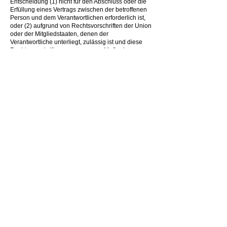
Entscheidung (1) nicht für den Abschluss oder die
Erfüllung eines Vertrags zwischen der betroffenen
Person und dem Verantwortlichen erforderlich ist,
oder (2) aufgrund von Rechtsvorschriften der Union
oder der Mitgliedstaaten, denen der
Verantwortliche unterliegt, zulässig ist und diese
Rechtsvorschriften angemessene Maßnahmen zur
Wahrung der Rechte und Freiheiten sowie der
berechtigten Interessen der betroffenen Person
enthalten oder (3) mit ausdrücklicher Einwilligung
der betroffenen Person erfolgt.
Ist die Entscheidung (1) für den Abschluss oder die
Erfüllung eines Vertrags zwischen der betroffenen
Person und dem Verantwortlichen erforderlich oder
(2) erfolgt sie mit ausdrücklicher Einwilligung der
betroffenen Person, trifft die Spengler
Metallverarbeitung angemessene Maßnahmen, um
die Rechte und Freiheiten sowie die berechtigten
Interessen der betroffenen Person zu wahren, wozu
mindestens das Recht auf Erwirkung des
Eingreifens einer Person seitens des
Verantwortlichen, auf Darlegung des eigenen
Standpunkts und auf Anfechtung der Entscheidung
gehört.
Möchte die betroffene Person Rechte mit Bezug auf
automatisierte Entscheidungen geltend machen,
kann sie sich hierzu jederzeit an einen Mitarbeiter
des für die Verarbeitung Verantwortlichen wenden.