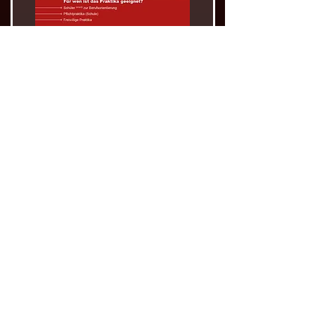
Praktika m/w/d
Stellenanzeige
JETZT BEWERBEN!
Wir suchen keine
perfekten
Lebensläufe –